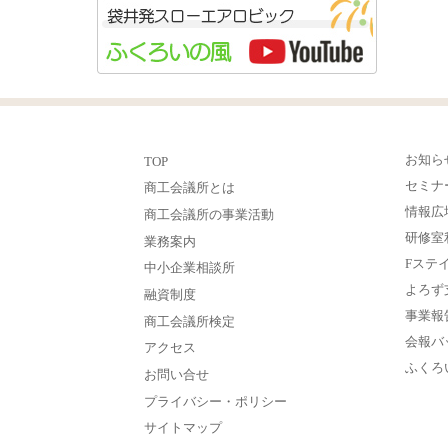
お知ら
TOP
セミナ
商工会議所とは
情報広
商工会議所の事業活動
研修室
業務案内
Fステ
中小企業相談所
よろず
融資制度
事業報
商工会議所検定
会報バ
アクセス
ふくろ
お問い合せ
プライバシー・ポリシー
サイトマップ