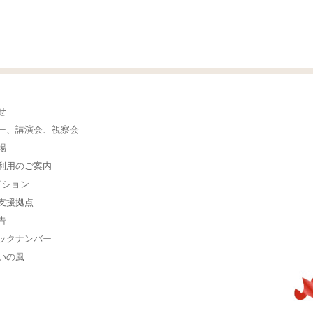
せ
ー、講演会、視察会
場
利用のご案内
イション
支援拠点
告
ックナンバー
いの風