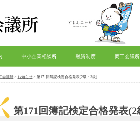
内
中小企業相談所
融資制度
商工会議所
工会議所
>
お知らせ
>
第171回簿記検定合格発表(2級・3級)
第171回簿記検定合格発表(2