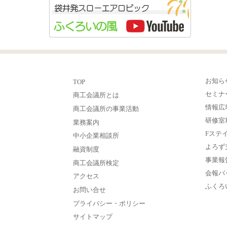
お知ら
TOP
セミナ
商工会議所とは
情報広
商工会議所の事業活動
研修室
業務案内
Fステ
中小企業相談所
よろず
融資制度
事業報
商工会議所検定
会報バ
アクセス
ふくろ
お問い合せ
プライバシー・ポリシー
サイトマップ