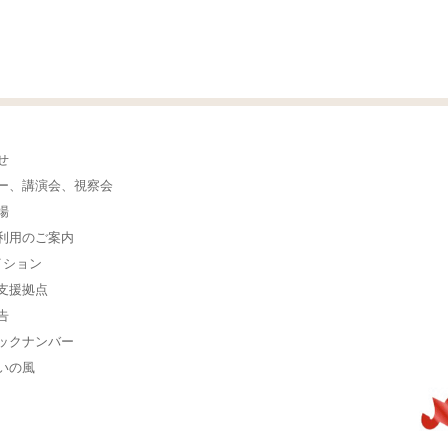
せ
ー、講演会、視察会
場
利用のご案内
イション
支援拠点
告
ックナンバー
いの風