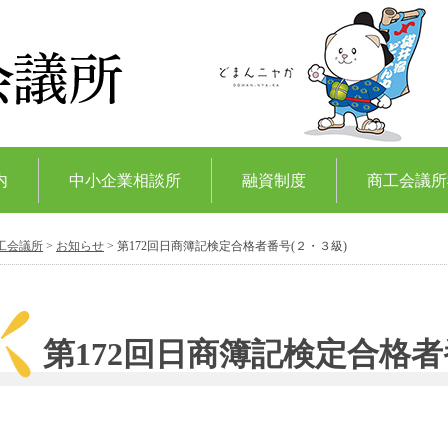
内
中小企業相談所
融資制度
商工会議所
工会議所
>
お知らせ
>
第172回日商簿記検定合格者番号(２・３級)
第172回日商簿記検定合格者