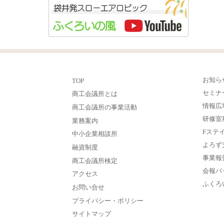
お知ら
TOP
セミナ
商工会議所とは
情報広
商工会議所の事業活動
研修室
業務案内
Fステ
中小企業相談所
よろず
融資制度
事業報
商工会議所検定
会報バ
アクセス
ふくろ
お問い合せ
プライバシー・ポリシー
サイトマップ