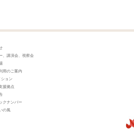
せ
ー、講演会、視察会
場
利用のご案内
イション
支援拠点
告
ックナンバー
いの風