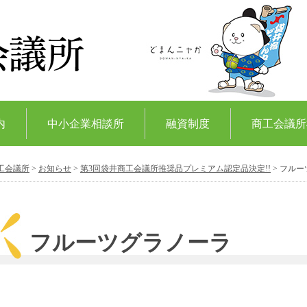
内
中小企業相談所
融資制度
商工会議所
工会議所
>
お知らせ
>
第3回袋井商工会議所推奨品プレミアム認定品決定!!
>
フルー
フルーツグラノーラ