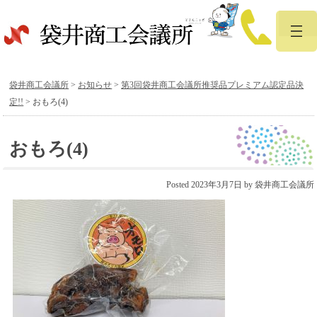
袋井商工会議所
>
お知らせ
>
第3回袋井商工会議所推奨品プレミアム認定品決
定!!
>
おもろ(4)
おもろ(4)
Posted
2023年3月7日
by
袋井商工会議所