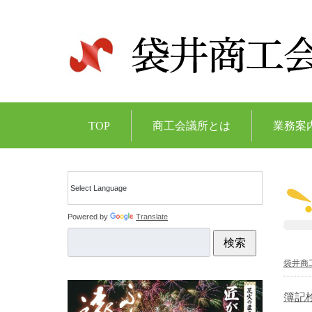
TOP
商工会議所とは
業務案
Powered by
Translate
検索
袋井商
簿記