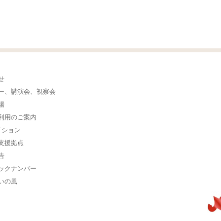
せ
ー、講演会、視察会
場
利用のご案内
イション
支援拠点
告
ックナンバー
いの風