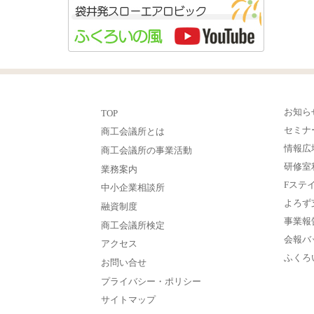
お知ら
TOP
セミナ
商工会議所とは
情報広
商工会議所の事業活動
研修室
業務案内
Fステ
中小企業相談所
よろず
融資制度
事業報
商工会議所検定
会報バ
アクセス
ふくろ
お問い合せ
プライバシー・ポリシー
サイトマップ