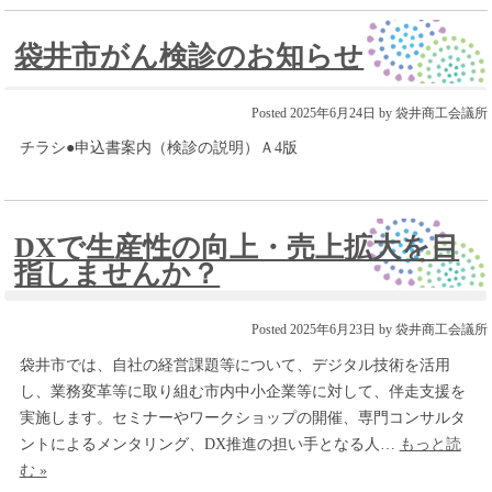
袋井市がん検診のお知らせ
Posted
2025年6月24日
by
袋井商工会議所
チラシ●申込書案内（検診の説明）Ａ4版
DXで生産性の向上・売上拡大を目
指しませんか？
Posted
2025年6月23日
by
袋井商工会議所
袋井市では、自社の経営課題等について、デジタル技術を活用
し、業務変革等に取り組む市内中小企業等に対して、伴走支援を
実施します。セミナーやワークショップの開催、専門コンサルタ
ントによるメンタリング、DX推進の担い手となる人…
もっと読
む »