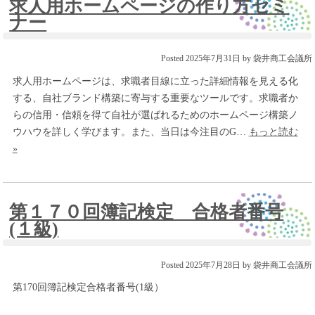
求人用ホームページの作り方セミ
ナー
Posted
2025年7月31日
by
袋井商工会議所
求人用ホームページは、求職者目線に立った詳細情報を見える化
する、自社ブランド構築に寄与する重要なツールです。求職者か
らの信用・信頼を得て自社が選ばれるためのホームページ構築ノ
ウハウを詳しく学びます。また、当日は今注目のG…
もっと読む
»
第１７０回簿記検定 合格者番号
(１級)
Posted
2025年7月28日
by
袋井商工会議所
第170回簿記検定合格者番号(1級）