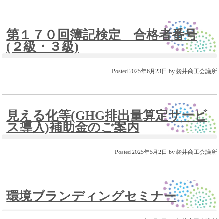
第１７０回簿記検定 合格者番号
(２級・３級)
Posted
2025年6月23日
by
袋井商工会議所
見える化等(GHG排出量算定サービ
ス導入)補助金のご案内
Posted
2025年5月2日
by
袋井商工会議所
環境ブランディングセミナー