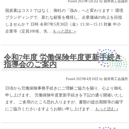
Posted
2025年5月2日
by
袋井商工会議所
脱炭素はコストではなく、御社の「強み」へと変わります！ 環境
ブランディングで、新たな顧客を獲得し、企業価値の向上を目指
しませんか？ 日時 令和7年5月30日（金）13:30～15:15 対象 中小
企業等（定員100名、先…
もっと読む »
令和7年度 労働保険年度更新手続き
指導会のご案内
Posted
2025年4月10日
by
袋井商工会議所
日頃から労働保険事務手続きにご理解ご協力を賜り、心より御礼
申し上げます。 労働保険年度更新手続きを下記の通り開催いたし
ます。 ご多用のところ恐れ入りますが、書類の提出期限等の厳守
にご協力くださいますようお願い申し上げます…
もっと読む »