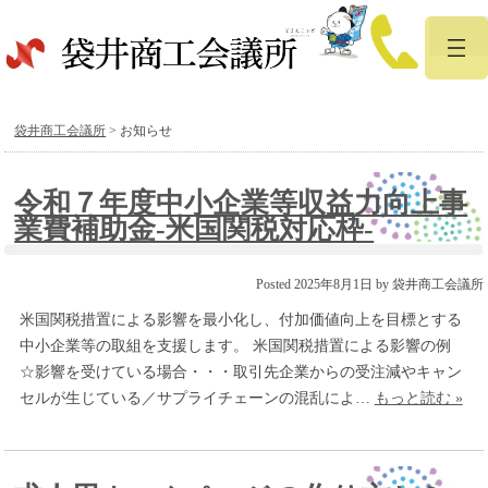
袋井商工会議所
>
お知らせ
令和７年度中小企業等収益力向上事
業費補助金-米国関税対応枠-
Posted
2025年8月1日
by
袋井商工会議所
米国関税措置による影響を最小化し、付加価値向上を目標とする
中小企業等の取組を支援します。 米国関税措置による影響の例
☆影響を受けている場合・・・取引先企業からの受注減やキャン
セルが生じている／サプライチェーンの混乱によ…
もっと読む »