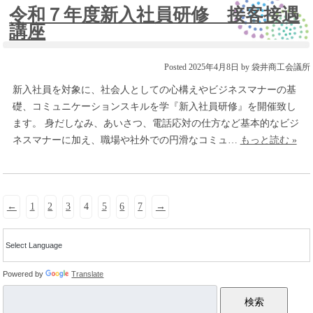
令和７年度新入社員研修 接客接遇
講座
Posted
2025年4月8日
by
袋井商工会議所
新入社員を対象に、社会人としての心構えやビジネスマナーの基
礎、コミュニケーションスキルを学『新入社員研修』を開催致し
ます。 身だしなみ、あいさつ、電話応対の仕方など基本的なビジ
ネスマナーに加え、職場や社外での円滑なコミュ…
もっと読む »
←
1
2
3
4
5
6
7
→
Powered by
Translate
検索