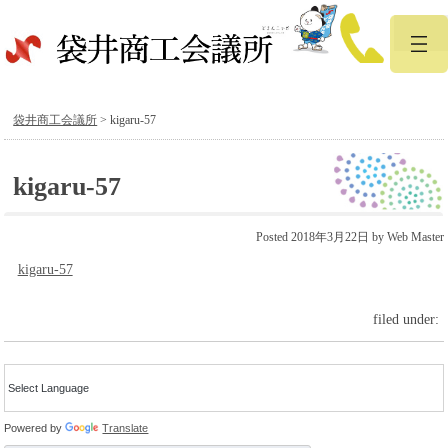
袋井商工会議所
>
kigaru-57
kigaru-57
Posted
2018年3月22日
by
Web Master
kigaru-57
filed under:
Powered by
Translate